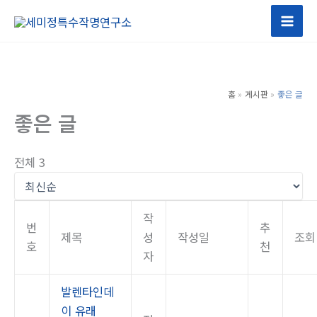
콘
텐
츠
로
건
홈
게시판
좋은 글
너
좋은 글
뛰
기
전체 3
작
번
추
제목
성
작성일
조회
호
천
자
발렌타인데
이 유래