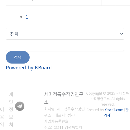
1
검색
Powered by KBoard
개
세미정특수작명연구
Copyright © 2025 세미정특
수작명연구소. All rights
인
소
reserved.
이
정
회사명: 세미정특수작명연
Created by
Yescall.com
[
관
구소 대표자: 정세미
리자
]
용
보
사업자등록번호:
약
처
주소: 25511 강원특별자