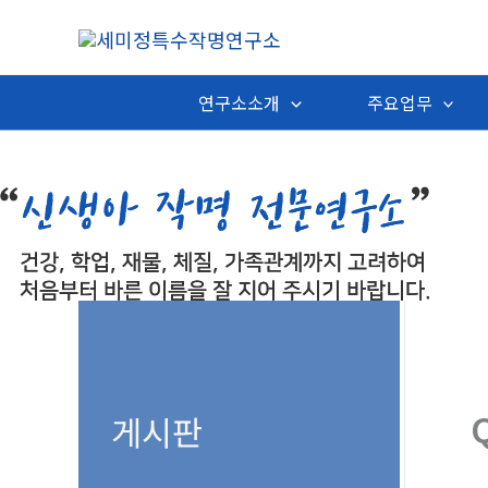
콘
텐
츠
연구소소개
주요업무
로
건
너
뛰
기
게시판