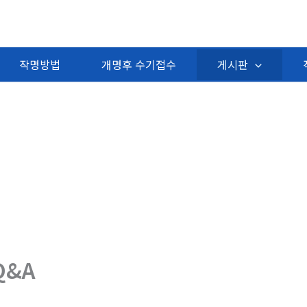
작명방법
개명후 수기접수
게시판
Q&A