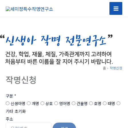
콘
텐
츠
로
건
너
뛰
기
홈
작명신청
작명신청
구분
*
신생아명
개명
상호
영어명
건물명
호명
태명
기타
초기화
주소