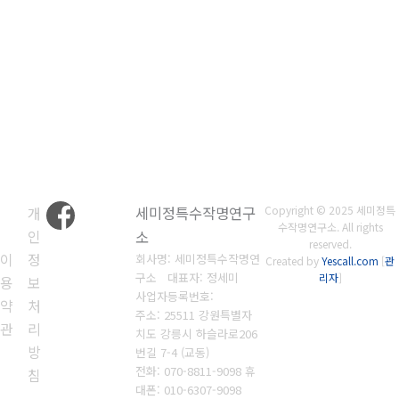
개
세미정특수작명연구
Copyright © 2025 세미정특
수작명연구소. All rights
인
소
reserved.
이
정
회사명: 세미정특수작명연
Created by
Yescall.com
[
관
구소 대표자: 정세미
리자
]
용
보
사업자등록번호:
약
처
주소: 25511 강원특별자
관
리
치도 강릉시 하슬라로206
방
번길 7-4 (교동)
전화:
070-8811-9098 휴
침
대폰: 010-6307-9098