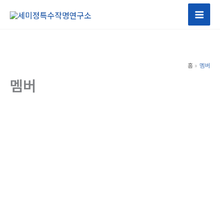
콘
텐
츠
로
건
홈
멤버
너
멤버
뛰
기